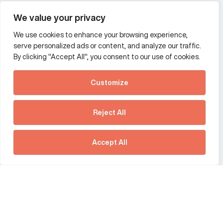
Wealth and asset management
We value your privacy
We use cookies to enhance your browsing experience,
Additional Links Menu
serve personalized ads or content, and analyze our traffic.
Impressum and datenschutz
By clicking "Accept All", you consent to our use of cookies.
Terms and conditions
Customize
Privacy policy
See how Predictive
Intelligence is reshaping
Reject All
communications
Offices
strategy.
Australia
France
Download our new report
Accept All
Germany
Hong Kong SAR
The Netherlands
Singapore
United Kingdom
United States